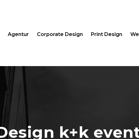
Agentur
Corporate Design
Print Design
We
 Design k+k eve