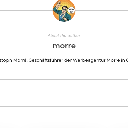
About the author
morre
stoph Morré, Geschäftsführer der Werbeagentur Morre in G