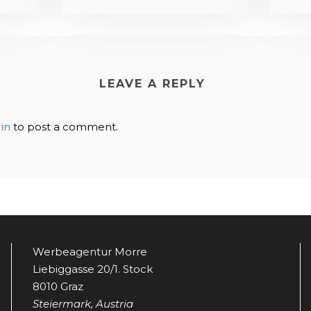
LEAVE A REPLY
in
to post a comment.
Werbeagentur Morre
Liebiggasse 20/1. Stock
8010 Graz
Steiermark, Austria